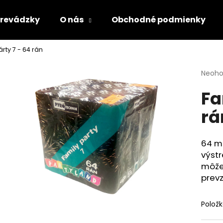
revádzky
O nás
Obchodné podmienky
rty 7 - 64 rán
Čo potrebujete nájsť?
Priem
Neoho
hodno
Fa
produ
HĽADAŤ
je
rá
0,0
z
5
Odporúčame
hviezd
64 m
výstr
môže 
prevz
Polož