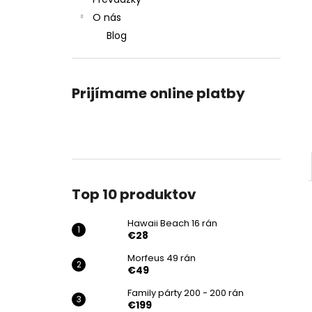
HAWAII BEACH 16 RÁN
O nás
€28
Blog
Prijímame online platby
Top 10 produktov
Hawaii Beach 16 rán
€28
Morfeus 49 rán
€49
Family párty 200 - 200 rán
€199