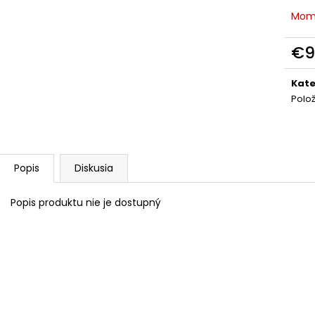
MORFEUS 49 RÁN
FAMILY PÁRTY 20
Mom
€49
€199
€9
Jedn
cena
Kate
Polo
Popis
Diskusia
Popis produktu nie je dostupný