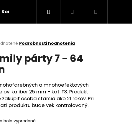
Hľadať
Prihlásenie
Nákupný
Kontaktujte nás
Podmienky ochrany osobných
košík
erné
dnotené
Podrobnosti hodnotenia
tenie
mily párty 7 - 64
ktu
n
ičiek.
nohofarebných a mnohoefektových
elov. kaliber 25 mm - kat. F3. Produkt
zakúpiť osoba staršia ako 21 rokov. Pri
atí produktu bude vek kontrolovaný.
Nasledujúce
ka bola vypredaná…