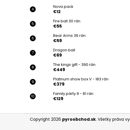
Nova pack
€12
Fire ball 30 rán
€55
Bear Arms 36 rán
€59
Dragon ball
€69
The kings gift - 390 rán
€449
Platinum show box V - 183 rán
€379
Family párty 9 - 81 rán
€129
Z
Copyright 2026
pyroobchod.sk
. Všetky práva v
á