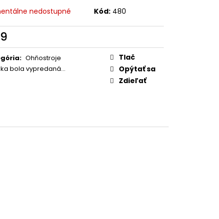
0 - 200 RÁN
entálne nedostupné
Kód:
480
9
otková
:
Tlač
gória
:
Ohňostroje
žka bola vypredaná…
Opýtať sa
Zdieľať