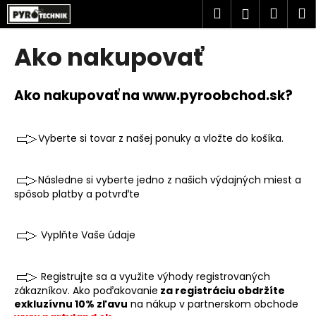
K
Prejsť
Hľadať
Náku
M
Prihlásen
na
o
obsah
Späť
Späť
košík
š
Ako nakupovať
í
Č
k
o
Ako nakupovať na
www.pyroobchod.sk?
p
o
Vyberte si tovar z našej ponuky a vložte do košíka.
t
r
Následne si vyberte jedno z našich výdajných miest a
e
spôsob platby a potvrďte
b
u
Vyplňte Vaše údaje
j
e
t
Registrujte sa a využite výhody registrovaných
zákazníkov. Ako poďakovanie
za registráciu obdržíte
e
exkluzívnu 10% zľavu
na nákup v partnerskom obchode
n