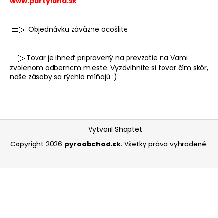
www.partyland.sk
á
j
Objednávku záväzne odošlite
s
ť
Tovar je ihneď pripravený na prevzatie na Vami
?
zvolenom odbernom mieste.
Vyzdvihnite si tovar čím skôr,
naše zásoby sa rýchlo míňajú :)
HĽADAŤ
Z
Vytvoril Shoptet
á
Copyright 2026
pyroobchod.sk
. Všetky práva vyhradené.
p
O
ä
d
t
p
o
i
r
e
ú