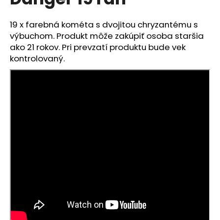
je
á
0,0
z
j
19 x farebná kométa s dvojitou chryzantému s
5
výbuchom. Produkt môže zakúpiť osoba staršia
s
hviezdičiek.
ako 21 rokov. Pri prevzatí produktu bude vek
ť
kontrolovaný.
?
HĽADAŤ
O
d
p
o
r
ú