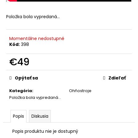
č
a
m
Položka bola vypredaná…
e
Momentálne nedostupné
BEAR
ARMS
Kód:
398
36
RÁN
€49
€59
Jednotková
cena:
Opýtať sa
Zdieľať
Kategória
:
Ohňostroje
Položka bola vypredaná…
Popis
Diskusia
Popis produktu nie je dostupný