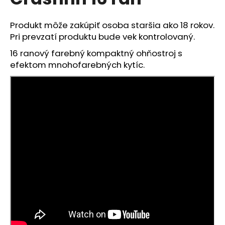
je
á
0,0
z
j
Produkt môže zakúpiť osoba staršia ako 18 rokov.
5
Pri prevzatí produktu bude vek kontrolovaný.
s
hviezdičiek.
ť
16 ranový farebný kompaktný ohňostroj s
?
efektom mnohofarebných kytíc.
HĽADAŤ
O
d
p
o
r
ú