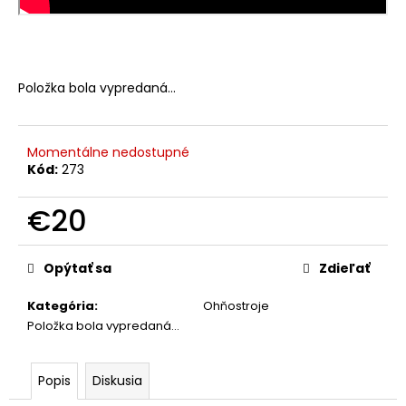
č
a
m
e
Položka bola vypredaná…
NOVA
PACK
Momentálne nedostupné
€12
Kód:
273
€20
Jednotková
cena:
Opýtať sa
Zdieľať
Kategória
:
Ohňostroje
Položka bola vypredaná…
Popis
Diskusia